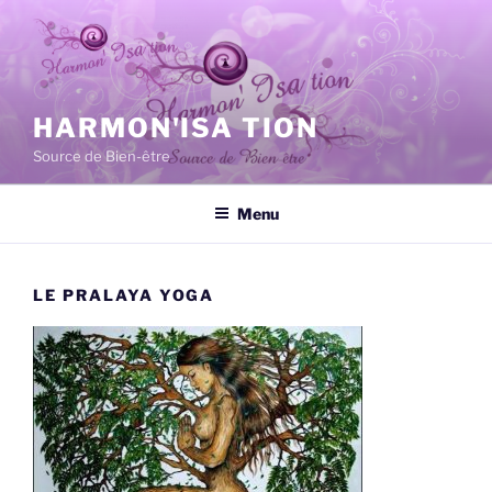
Aller
au
contenu
principal
HARMON'ISA TION
Source de Bien-être
Menu
LE PRALAYA YOGA