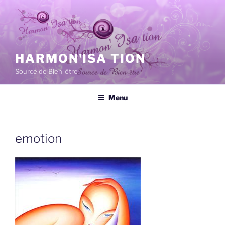
Aller
au
contenu
principal
HARMON'ISA TION
Source de Bien-être
Menu
emotion