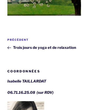
Navigation
Article
PRÉCÉDENT
de
précédent
Trois jours de yoga et de relaxation
l’article
COORDONNÉES
Isabelle TAILLARDAT
06.71.16.25.08 (sur RDV)