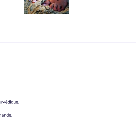
yurvédique.
mande.