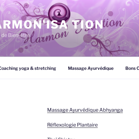
RMON'ISA TION
 de Bien-être
Coaching yoga & stretching
Massage Ayurvédique
Bons 
Massage Ayurvédique Abhyanga
Réflexologie Plantaire