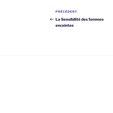
Navigation
Article
PRÉCÉDENT
de
précédent
La Sensibilité des femmes
enceintes
l’article