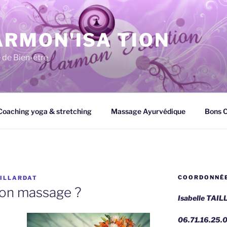
RMON'ISA TION
 de Bien-être
Coaching yoga & stretching
Massage Ayurvédique
Bons 
COORDONNÉ
AILLARDAT
son massage ?
Isabelle TAI
06.71.16.25.0