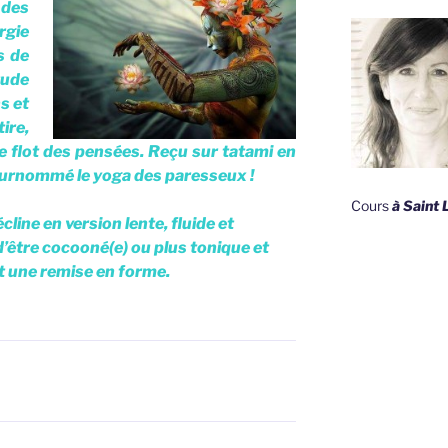
 des
rgie
s de
tude
s et
ire,
le flot des pensées. Reçu sur tatami en
surnommé le yoga des paresseux !
Cours
à Saint
cline en version lente, fluide et
d’être cocooné(e) ou plus tonique et
st une remise en forme.