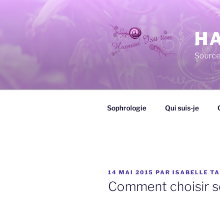
Aller
au
contenu
HA
principal
Source
Sophrologie
Qui suis-je
PUBLIÉ
14 MAI 2015
PAR
ISABELLE T
LE
Comment choisir 