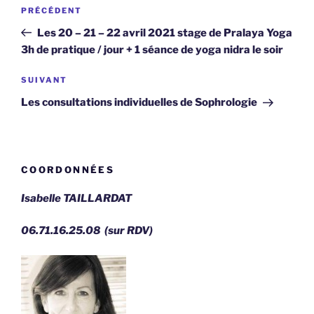
Navigation
Article
PRÉCÉDENT
de
précédent
Les 20 – 21 – 22 avril 2021 stage de Pralaya Yoga
l’article
3h de pratique / jour + 1 séance de yoga nidra le soir
Article
SUIVANT
suivant
Les consultations individuelles de Sophrologie
COORDONNÉES
Isabelle TAILLARDAT
06.71.16.25.08 (sur RDV)