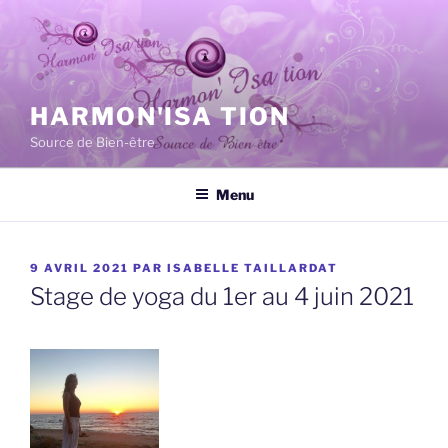
Aller
au
contenu
principal
HARMON'ISA TION
Source de Bien-être
Menu
PUBLIÉ
9 AVRIL 2021
PAR
ISABELLE TAILLARDAT
LE
Stage de yoga du 1er au 4 juin 2021